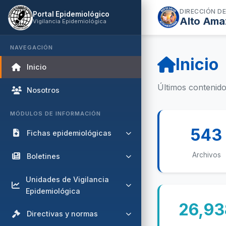
DIRECCIÓN DE
Portal Epidemiológico
Alto Ama
Vigilancia Epidemiológica
NAVEGACIÓN
Inicio
Inicio
Últimos contenido
Nosotros
MÓDULOS DE INFORMACIÓN
543
Fichas epidemiológicas
Fichas de Notificación
Archivos
Boletines
Inmediata (< 24 horas)
DRSAA
Unidades de Vigilancia
Fichas de Notificación Semanal
Epidemiológica
Malaria
Fichas de Notificación Mensual
26,93
Vigilancia de
DENGUE
Directivas y normas
Fichas de Notificación Semanal
VIH/ITS/TB/IAAS/Muerte