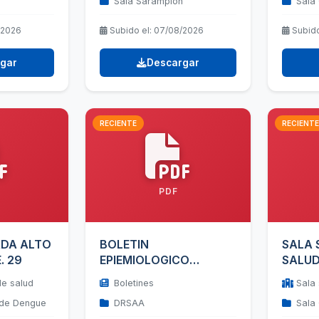
n
Sala Sarampión
Sala 
/2026
Subido el: 07/08/2026
Subido
gar
Descargar
RECIENTE
RECIENTE
PDF
ADA ALTO
BOLETIN
SALA 
. 29
EPIEMIOLOGICO
SALUD
SEMANA 29
DENGU
de salud
Boletines
Sala 
 de Dengue
DRSAA
Sala 