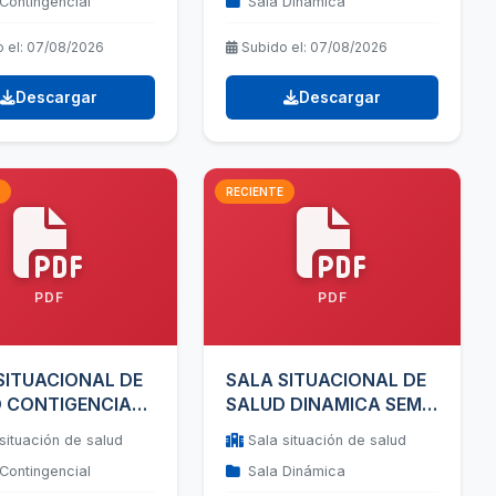
Contingencial
Sala Dinámica
 el: 07/08/2026
Subido el: 07/08/2026
Descargar
Descargar
RECIENTE
PDF
PDF
SITUACIONAL DE
SALA SITUACIONAL DE
 CONTIGENCIAL
SALUD DINAMICA SEM
E SEM 29
29
situación de salud
Sala situación de salud
Contingencial
Sala Dinámica