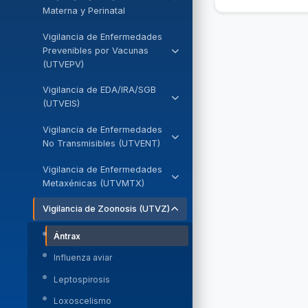
Consolidada
Materna y Perinatal
Hepatitis B
Vigilancia de Enfermedades
Prevenibles por Vacunas
Muerte fetal y neonatal
(UTVEPV)
Morbilidad materna extrema
Difteria
Vigilancia de EDA/IRA/SGB
Muerte materna
(UTVEIS)
Fiebre amarilla
VIH/ITS
EDA
Vigilancia de Enfermedades
Mpox (viruela símica)
No Transmisibles (UTVENT)
IRA
Parálisis flácida aguda
Cáncer
Vigilancia de Enfermedades
Neumonía
Parotiditis
Metaxénicas (UTVMTX)
Diabetes
Temporada de bajas
Sarampión-rubéola
temperaturas
Dengue
Vigilancia de Zoonosis (UTVZ)
Lesiones por accidente de
Síndrome de rubéola congénita
tránsito
COVID-I9
Malaria
Ántrax
Tétano
Salud Mental: depresión,
Influenza
Enfermedad de chagas
Influenza aviar
primer intento de suicidio y
Tétanos noenatal
OVR
evento psicótico
Oropouche
Leptospirosis
Tos ferina
Meningitis meningocócica
Violencia familiar
Mayaro
Loxoscelismo
Varicela