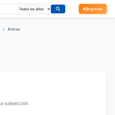
Ingresar
)
Ántrax
ta subsección.