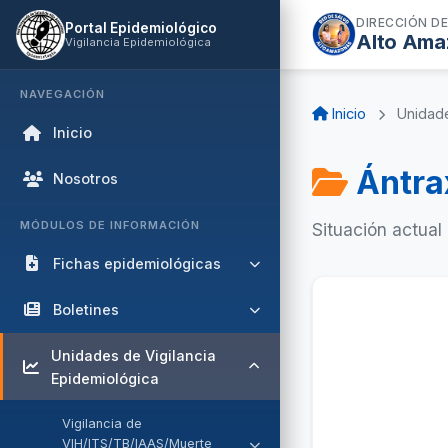
DIRECCIÓN DE
Portal Epidemiológico
Alto Ama
Vigilancia Epidemiológica
NAVEGACIÓN
Inicio
Unidade
Inicio
Ántra
Nosotros
MÓDULOS DE INFORMACIÓN
Situación actual
Fichas epidemiológicas
Fichas de Notificación
Boletines
Inmediata (< 24 horas)
DRSAA
Unidades de Vigilancia
Fichas de Notificación Semanal
Epidemiológica
Malaria
Fichas de Notificación Mensual
DENGUE
Vigilancia de
Fichas de Notificación Semanal
VIH/ITS/TB/IAAS/Muerte