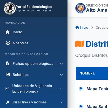
DIRECCIÓN DE
Portal Epidemiológico
Alto Ama
Vigilancia Epidemiológica
NAVEGACIÓN
Inicio
Croqui
Inicio
Distri
Nosotros
MÓDULOS DE INFORMACIÓN
Croquis Distritos
Fichas epidemiológicas
NOMBRE
Fichas de Notificación
Boletines
Inmediata (< 24 horas)
DRSAA
Unidades de Vigilancia
Fichas de Notificación Semanal
Mapa Tenie
Epidemiológica
Malaria
Fichas de Notificación Mensual
Vigilancia de
DENGUE
Directivas y normas
Fichas de Notificación Semanal
VIH/ITS/TB/IAAS/Muerte
Mapa Sant