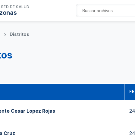
 RED DE SALUD
zonas
s
Distritos
tos
FE
nte Cesar Lopez Rojas
24
a Cruz
24