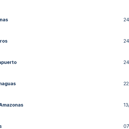
nas
24
ros
24
apuerto
24
maguas
22
 Amazonas
13
s
07